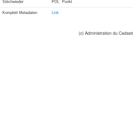
Stëchwieder
POI,  Punkt
Komplett Metadaten
Link
(c) Administration du Cadast