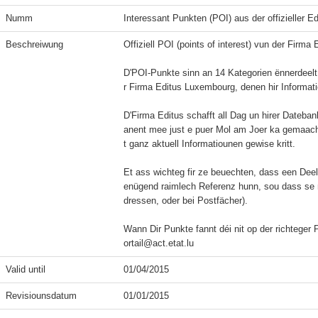
Numm
Interessant Punkten (POI) aus der offizieller E
Beschreiwung
Offiziell POI (points of interest) vun der Firma
D'POI-Punkte sinn an 14 Kategorien ënnerdeelt
r Firma Editus Luxembourg, denen hir Informatio
D'Firma Editus schafft all Dag un hirer Dateban
anent mee just e puer Mol am Joer ka gemaach 
t ganz aktuell Informatiounen gewise kritt.

Et ass wichteg fir ze beuechten, dass een Dee
enügend raimlech Referenz hunn, sou dass se ni
dressen, oder bei Postfächer).

Wann Dir Punkte fannt déi nit op der richteger 
ortail@act.etat.lu
Valid until
01/04/2015
Revisiounsdatum
01/01/2015