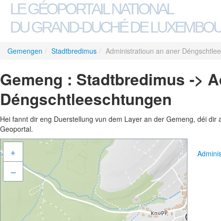
LE GÉOPORTAIL NATIONAL
DU GRAND-DUCHÉ DE LUXEMBO
Gemengen
/
Stadtbredimus
/
Administratioun an aner Déngschtle
Gemeng : Stadtbredimus -> Ad
Déngschtleeschtungen
Hei fannt dir eng Duerstellung vun dem Layer an der Gemeng, déi dir 
Geoportal.
+
Admini
–