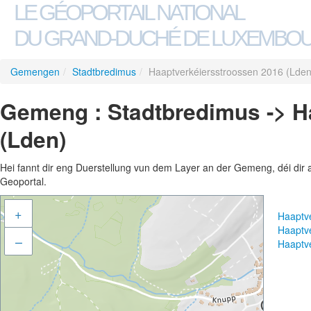
LE GÉOPORTAIL NATIONAL
DU GRAND-DUCHÉ DE LUXEMBO
Gemengen
/
Stadtbredimus
/
Haaptverkéiersstroossen 2016 (Lden
Gemeng : Stadtbredimus -> H
(Lden)
Hei fannt dir eng Duerstellung vun dem Layer an der Gemeng, déi dir 
Geoportal.
+
Haaptv
Haaptv
–
Haaptv