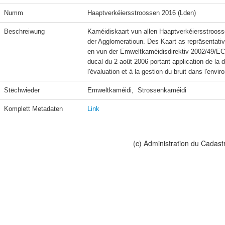
Numm
Haaptverkéiersstroossen 2016 (Lden)
Beschreiwung
Kaméidiskaart vun allen Haaptverkéiersstrooss
der Agglomeratioun. Des Kaart as repräsentati
en vun der Emweltkaméidisdirektiv 2002/49/EC e
ducal du 2 août 2006 portant application de la 
l'évaluation et à la gestion du bruit dans l'envi
Stëchwieder
Emweltkaméidi,  Strossenkaméidi
Komplett Metadaten
Link
(c) Administration du Cadast