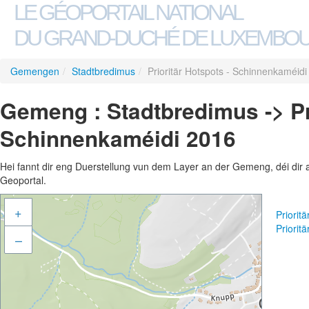
LE GÉOPORTAIL NATIONAL
DU GRAND-DUCHÉ DE LUXEMBO
Gemengen
/
Stadtbredimus
/
Prioritär Hotspots - Schinnenkaméid
Gemeng : Stadtbredimus -> Pri
Schinnenkaméidi 2016
Hei fannt dir eng Duerstellung vun dem Layer an der Gemeng, déi dir 
Geoportal.
+
Priorit
Priorit
–