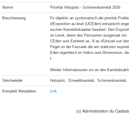
Numm
Prioritär Hotspots - Schinnenkaméidi 2016
Beschreiwung
Fir objektiv an systematisch déi prioritär Probl
d'Exposition au bruit (UCEden) entsprecht e
eschen Kaméidiskaarten baséiert. Den Expositi
en Level, deem des Persounen ausgesaat sin. 
CEden ouni Eenheet as, N as d'Unzuel vun den
Pegel un der Fassade déi am stärksten exponéi
Eden eigentlech en Indice ouni Dimensioun, d
t.

Weider Informatiounen sin an den Kaméidisakt
Stëchwieder
Hotspots,  Emweltkaméidi,  Schinnenkaméidi,  
Komplett Metadaten
Link
(c) Administration du Cadast