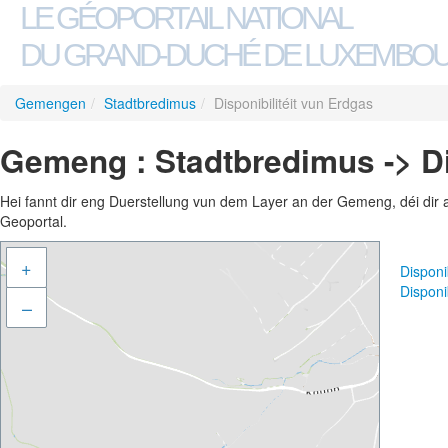
LE GÉOPORTAIL NATIONAL
DU GRAND-DUCHÉ DE LUXEMBO
Gemengen
/
Stadtbredimus
/
Disponibilitéit vun Erdgas
Gemeng : Stadtbredimus -> Di
Hei fannt dir eng Duerstellung vun dem Layer an der Gemeng, déi dir 
Geoportal.
+
Disponi
Disponi
–