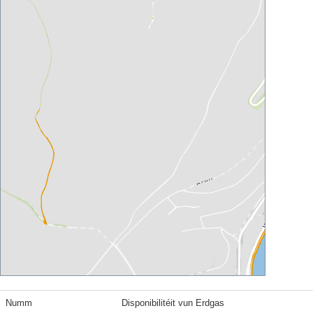
Numm
Disponibilitéit vun Erdgas