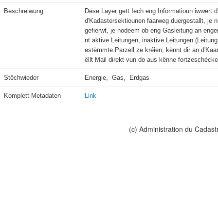
Beschreiwung
Dëse Layer gett Iech eng Informatioun iwwert d
d'Kadastersektiounen faarweg duergestallt, je
gefierwt, je nodeem ob eng Gasleitung an eng
nt aktive Leitungen, inaktive Leitungen (Leitun
estëmmte Parzell ze kréien, kënnt dir an d'Kaar
ëllt Mail direkt vun do aus kënne fortzeschécke
Stëchwieder
Energie,  Gas,  Erdgas
Komplett Metadaten
Link
(c) Administration du Cadast