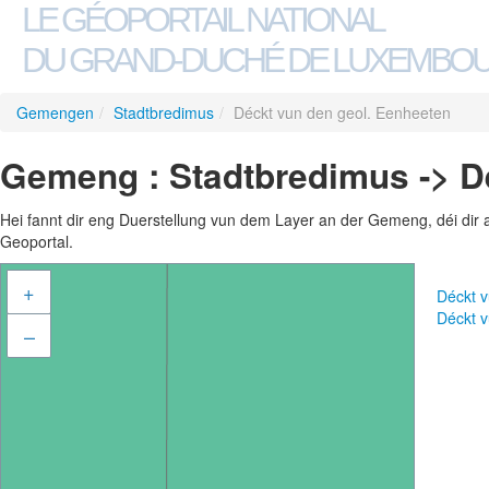
LE GÉOPORTAIL NATIONAL
DU GRAND-DUCHÉ DE LUXEMBO
Gemengen
/
Stadtbredimus
/
Déckt vun den geol. Eenheeten
Gemeng : Stadtbredimus -> D
Hei fannt dir eng Duerstellung vun dem Layer an der Gemeng, déi dir 
Geoportal.
+
Déckt 
Déckt 
–