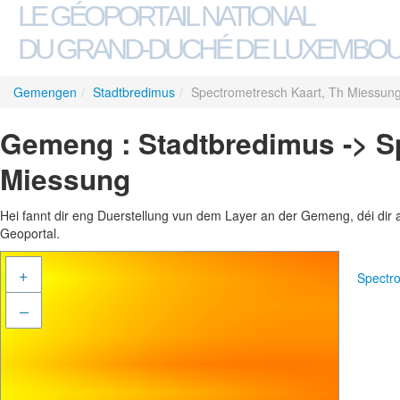
LE GÉOPORTAIL NATIONAL
DU GRAND-DUCHÉ DE LUXEMBO
Gemengen
/
Stadtbredimus
/
Spectrometresch Kaart, Th Miessun
Gemeng : Stadtbredimus -> S
Miessung
Hei fannt dir eng Duerstellung vun dem Layer an der Gemeng, déi dir 
Geoportal.
+
Spectr
–