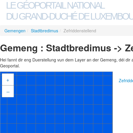
LE GÉOPORTAIL NATIONAL
DU GRAND-DUCHÉ DE LUXEMBO
Gemengen
/
Stadtbredimus
/
Zefriddenstellend
Gemeng : Stadtbredimus -> Ze
Hei fannt dir eng Duerstellung vun dem Layer an der Gemeng, déi dir 
Geoportal.
+
Zefridd
–