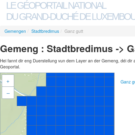
LE GÉOPORTAIL NATIONAL
DU GRAND-DUCHÉ DE LUXEMBO
Gemengen
/
Stadtbredimus
/
Ganz gutt
Gemeng : Stadtbredimus -> G
Hei fannt dir eng Duerstellung vun dem Layer an der Gemeng, déi dir 
Geoportal.
+
Ganz g
–