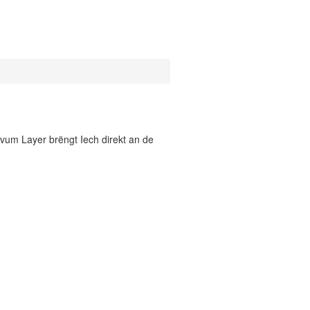
vum Layer brëngt Iech direkt an de