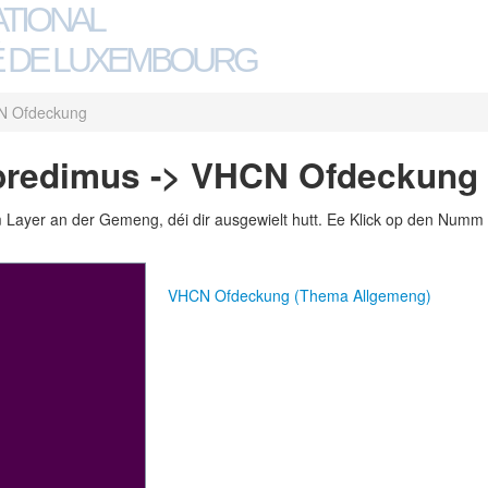
ATIONAL
 DE LUXEMBOURG
 Ofdeckung
bredimus -> VHCN Ofdeckung
m Layer an der Gemeng, déi dir ausgewielt hutt. Ee Klick op den Numm 
VHCN Ofdeckung (Thema Allgemeng)