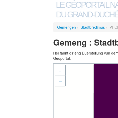
LE GÉOPORTAIL N
DU GRAND-DUCHÉ
Gemengen
/
Stadtbredimus
/
VHCN
Gemeng : Stadt
Hei fannt dir eng Duerstellung vun de
Geoportal.
+
–