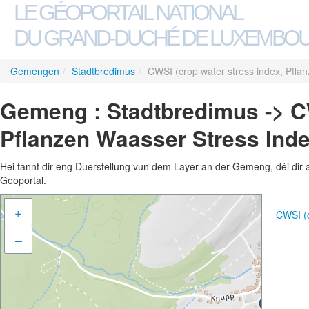
LE GÉOPORTAIL NATIONAL
DU GRAND-DUCHÉ DE LUXEMBO
Gemengen
/
Stadtbredimus
/
CWSI (crop water stress index, Pfla
Gemeng : Stadtbredimus -> CW
Pflanzen Waasser Stress Inde
Hei fannt dir eng Duerstellung vun dem Layer an der Gemeng, déi dir 
Geoportal.
+
CWSI (c
–