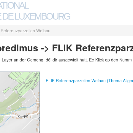
ATIONAL
 DE LUXEMBOURG
 Referenzparzellen Weibau
redimus -> FLIK Referenzpar
m Layer an der Gemeng, déi dir ausgewielt hutt. Ee Klick op den Numm 
FLIK Referenzparzellen Weibau (Thema Allg