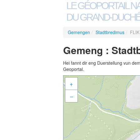
LE GÉOPORTAIL N
DU GRAND-DUCHÉ
Gemengen
/
Stadtbredimus
/
FLIK
Gemeng : Stadtb
Hei fannt dir eng Duerstellung vun de
Geoportal.
+
–