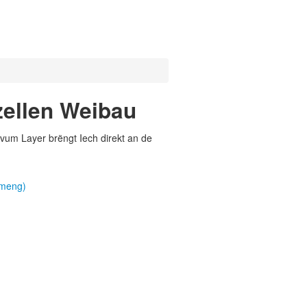
zellen Weibau
vum Layer brëngt Iech direkt an de
emeng)