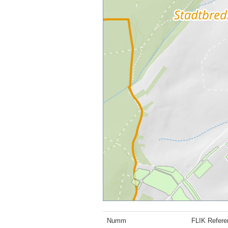
Numm
FLIK Refere