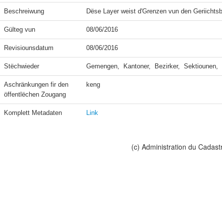
Beschreiwung
Dëse Layer weist d'Grenzen vun den Geriichtsb
Gülteg vun
08/06/2016
Revisiounsdatum
08/06/2016
Stëchwieder
Gemengen,  Kantoner,  Bezirker,  Sektiounen,
Aschränkungen fir den 
keng
öffentlëchen Zougang
Komplett Metadaten
Link
(c) Administration du Cadast