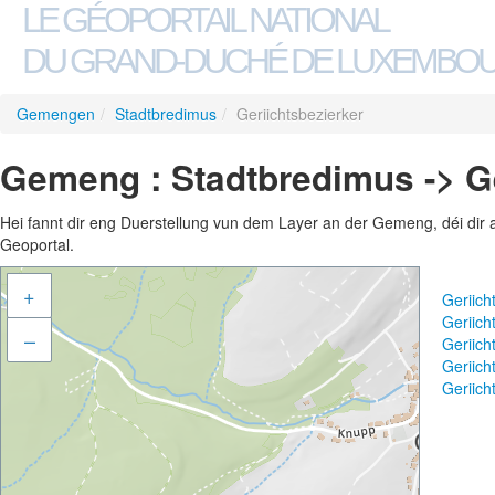
LE GÉOPORTAIL NATIONAL
DU GRAND-DUCHÉ DE LUXEMBO
Gemengen
/
Stadtbredimus
/
Geriichtsbezierker
Gemeng : Stadtbredimus -> Ge
Hei fannt dir eng Duerstellung vun dem Layer an der Gemeng, déi dir 
Geoportal.
+
Geriich
Geriich
–
Geriich
Geriic
Geriich