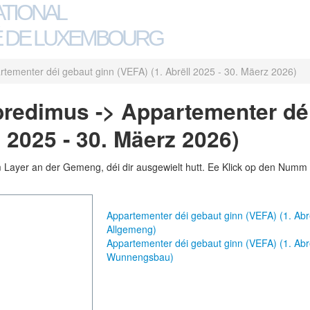
ATIONAL
 DE LUXEMBOURG
rtementer déi gebaut ginn (VEFA) (1. Abrëll 2025 - 30. Mäerz 2026)
redimus -> Appartementer dé
l 2025 - 30. Mäerz 2026)
m Layer an der Gemeng, déi dir ausgewielt hutt. Ee Klick op den Numm 
Appartementer déi gebaut ginn (VEFA) (1. Ab
Allgemeng)
Appartementer déi gebaut ginn (VEFA) (1. Ab
Wunnengsbau)