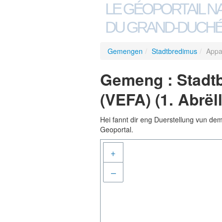
LE GÉOPORTAIL N
DU GRAND-DUCHÉ
Gemengen
/
Stadtbredimus
/
Appa
Gemeng : Stadtb
(VEFA) (1. Abrël
Hei fannt dir eng Duerstellung vun de
Geoportal.
+
–