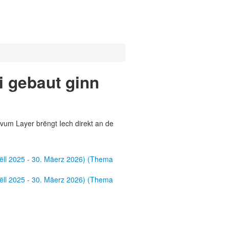
i gebaut ginn
vum Layer brëngt Iech direkt an de
rëll 2025 - 30. Mäerz 2026) (Thema
rëll 2025 - 30. Mäerz 2026) (Thema