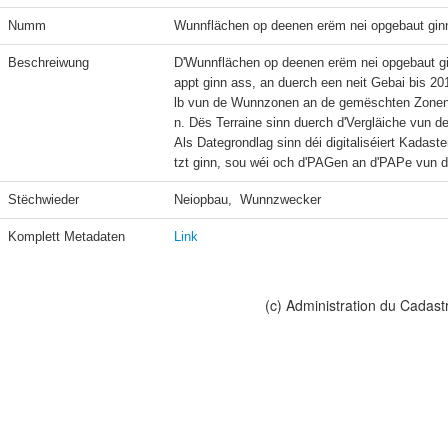
Numm
Wunnflächen op deenen erëm nei opgebaut gin
Beschreiwung
D'Wunnflächen op deenen erëm nei opgebaut gi
appt ginn ass, an duerch een neit Gebai bis 20
lb vun de Wunnzonen an de gemëschten Zonen
n. Dës Terraine sinn duerch d'Vergläiche vun de L
Als Dategrondlag sinn déi digitaliséiert Kadast
tzt ginn, sou wéi och d'PAGen an d'PAPe vun 
Stëchwieder
Neiopbau,  Wunnzwecker
Komplett Metadaten
Link
(c) Administration du Cadast