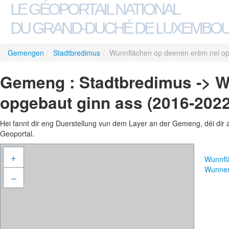
LE GÉOPORTAIL NATIONAL
DU GRAND-DUCHÉ DE LUXEMBO
Gemengen
/
Stadtbredimus
/
Wunnflächen op deenen erëm nei op
Gemeng : Stadtbredimus -> W
opgebaut ginn ass (2016-2022
Hei fannt dir eng Duerstellung vun dem Layer an der Gemeng, déi dir 
Geoportal.
+
Wunnfl
Wunne
–