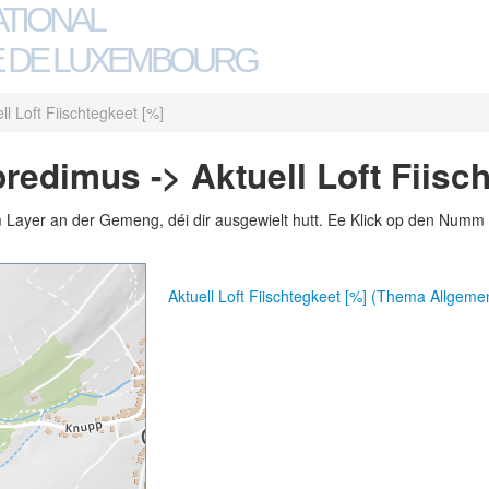
ATIONAL
 DE LUXEMBOURG
ll Loft Fiischtegkeet [%]
redimus -> Aktuell Loft Fiisc
m Layer an der Gemeng, déi dir ausgewielt hutt. Ee Klick op den Numm 
Aktuell Loft Fiischtegkeet [%] (Thema Allgeme