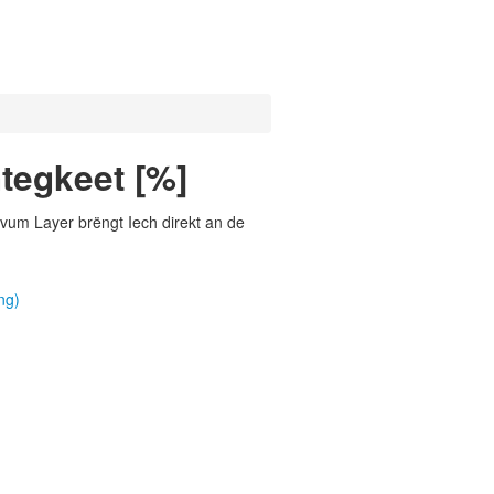
htegkeet [%]
vum Layer brëngt Iech direkt an de
ng)