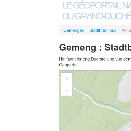
LE GÉOPORTAIL N
DU GRAND-DUCHÉ
Gemengen
/
Stadtbredimus
/
Aktue
Gemeng : Stadtb
Hei fannt dir eng Duerstellung vun de
Geoportal.
+
–