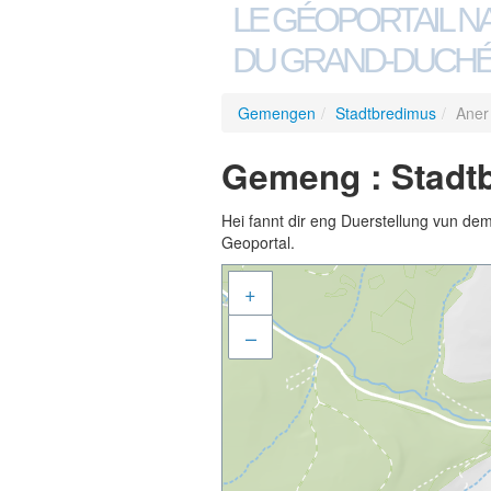
LE GÉOPORTAIL N
DU GRAND-DUCHÉ
Gemengen
/
Stadtbredimus
/
Aner
Gemeng : Stadt
Hei fannt dir eng Duerstellung vun de
Geoportal.
+
–