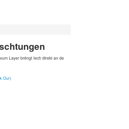
eschtungen
vum Layer brëngt Iech direkt an de
k Our)