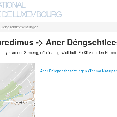
ATIONAL
 DE LUXEMBOURG
 Déngschtleeschtungen
bredimus -> Aner Déngschtle
m Layer an der Gemeng, déi dir ausgewielt hutt. Ee Klick op den Numm 
Aner Déngschtleeschtungen (Thema Naturpar