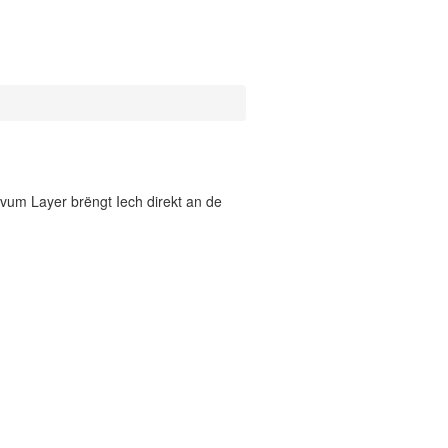
vum Layer brëngt Iech direkt an de