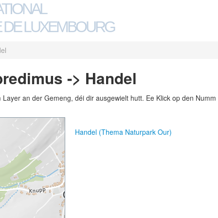
ATIONAL
 DE LUXEMBOURG
el
bredimus -> Handel
m Layer an der Gemeng, déi dir ausgewielt hutt. Ee Klick op den Numm 
Handel (Thema Naturpark Our)