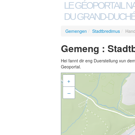
LE GÉOPORTAIL N
DU GRAND-DUCHÉ
Gemengen
/
Stadtbredimus
/
Hand
Gemeng : Stadt
Hei fannt dir eng Duerstellung vun de
Geoportal.
+
–