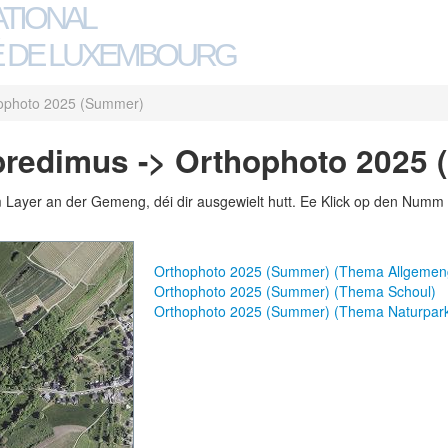
ATIONAL
 DE LUXEMBOURG
ophoto 2025 (Summer)
bredimus -> Orthophoto 2025
m Layer an der Gemeng, déi dir ausgewielt hutt. Ee Klick op den Numm 
Orthophoto 2025 (Summer) (Thema Allgemen
Orthophoto 2025 (Summer) (Thema Schoul)
Orthophoto 2025 (Summer) (Thema Naturpar