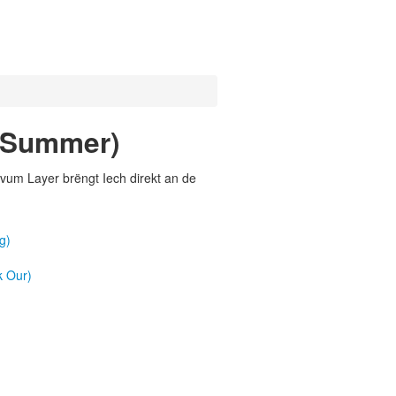
 (Summer)
vum Layer brëngt Iech direkt an de
g)
k Our)