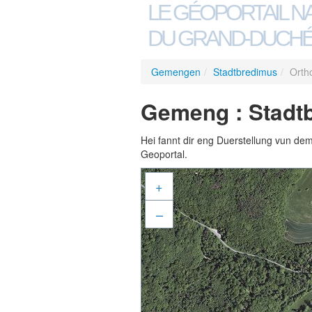
LE GÉOPORTAIL N
DU GRAND-DUCHÉ
Gemengen
/
Stadtbredimus
/
Orth
Gemeng : Stadt
Hei fannt dir eng Duerstellung vun de
Geoportal.
+
–