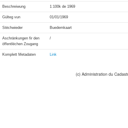
Beschreiwung
1:100k de 1969
Gülteg vun
01/01/1969
Stëchwieder
Buedemkaart
Aschränkungen fir den 
/
öffentlëchen Zougang
Komplett Metadaten
Link
(c) Administration du Cadast