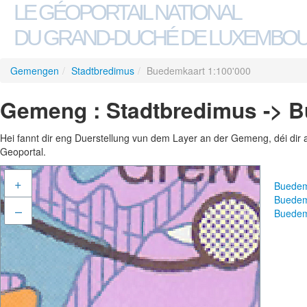
LE GÉOPORTAIL NATIONAL
DU GRAND-DUCHÉ DE LUXEMBO
Gemengen
/
Stadtbredimus
/
Buedemkaart 1:100'000
Gemeng : Stadtbredimus -> B
Hei fannt dir eng Duerstellung vun dem Layer an der Gemeng, déi dir 
Geoportal.
+
Buedem
Buedem
–
Buedem