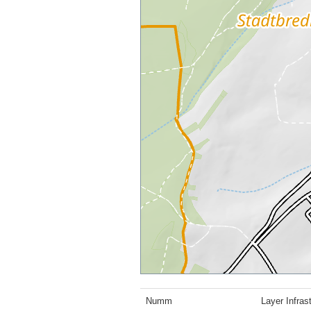
Numm
Layer Infras