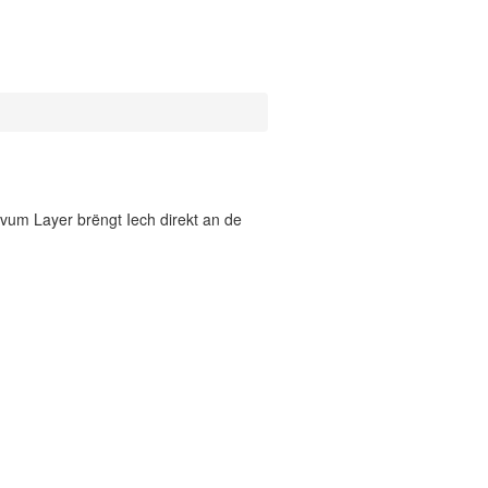
vum Layer brëngt Iech direkt an de