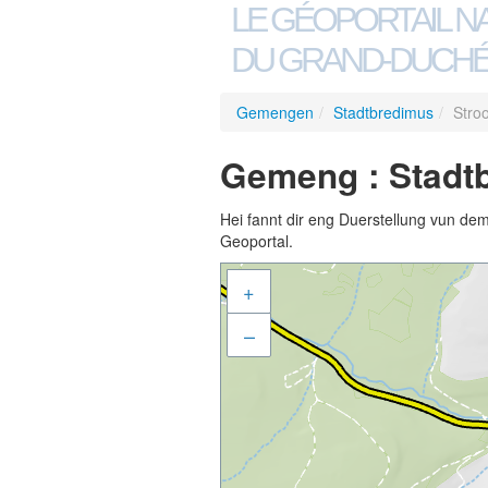
LE GÉOPORTAIL N
DU GRAND-DUCHÉ
Gemengen
/
Stadtbredimus
/
Stro
Gemeng : Stadt
Hei fannt dir eng Duerstellung vun de
Geoportal.
+
–