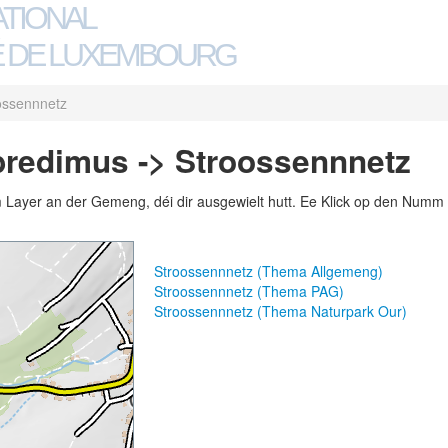
ATIONAL
 DE LUXEMBOURG
ossennnetz
bredimus -> Stroossennnetz
m Layer an der Gemeng, déi dir ausgewielt hutt. Ee Klick op den Numm 
Stroossennnetz (Thema Allgemeng)
Stroossennnetz (Thema PAG)
Stroossennnetz (Thema Naturpark Our)