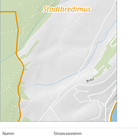
Numm
Stroossennimm