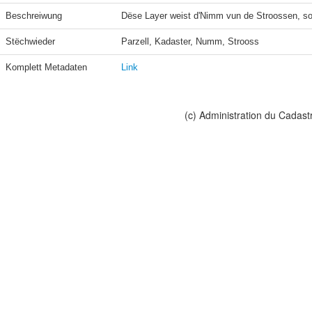
Beschreiwung
Dëse Layer weist d'Nimm vun de Stroossen, sou w
Stëchwieder
Parzell, Kadaster, Numm, Strooss
Komplett Metadaten
Link
(c) Administration du Cadast