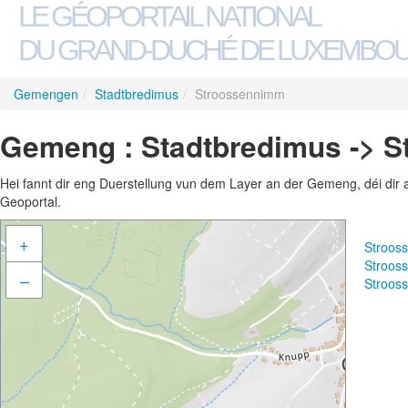
LE GÉOPORTAIL NATIONAL
DU GRAND-DUCHÉ DE LUXEMBO
Gemengen
/
Stadtbredimus
/
Stroossennimm
Gemeng : Stadtbredimus -> 
Hei fannt dir eng Duerstellung vun dem Layer an der Gemeng, déi dir 
Geoportal.
+
Stroos
Stroos
–
Stroos