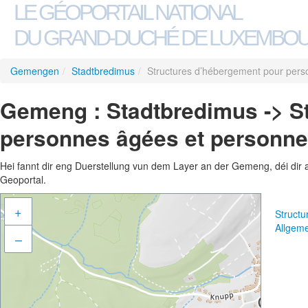
LE GÉOPORTAIL NATIONAL
DU GRAND-DUCHÉ DE LUXEMBO
Gemengen
/
Stadtbredimus
/
Structures d’hébergement pour per
Gemeng : Stadtbredimus -> S
personnes âgées et personn
Hei fannt dir eng Duerstellung vun dem Layer an der Gemeng, déi dir 
Geoportal.
+
Struct
Allgem
–