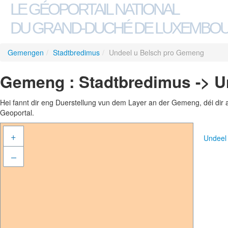
LE GÉOPORTAIL NATIONAL
DU GRAND-DUCHÉ DE LUXEMBO
Gemengen
/
Stadtbredimus
/
Undeel u Belsch pro Gemeng
Gemeng : Stadtbredimus -> 
Hei fannt dir eng Duerstellung vun dem Layer an der Gemeng, déi dir 
Geoportal.
+
Undeel
–