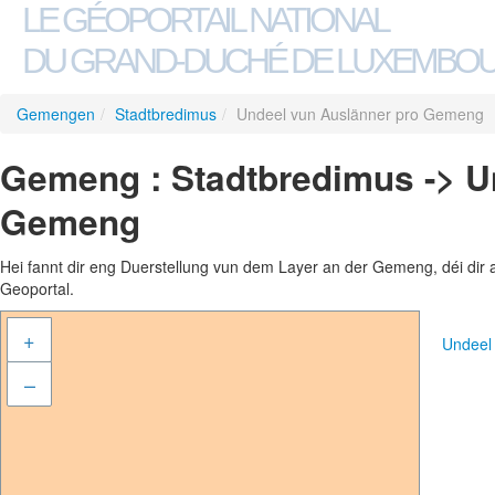
LE GÉOPORTAIL NATIONAL
DU GRAND-DUCHÉ DE LUXEMBO
Gemengen
/
Stadtbredimus
/
Undeel vun Auslänner pro Gemeng
Gemeng : Stadtbredimus -> U
Gemeng
Hei fannt dir eng Duerstellung vun dem Layer an der Gemeng, déi dir 
Geoportal.
+
Undeel
–