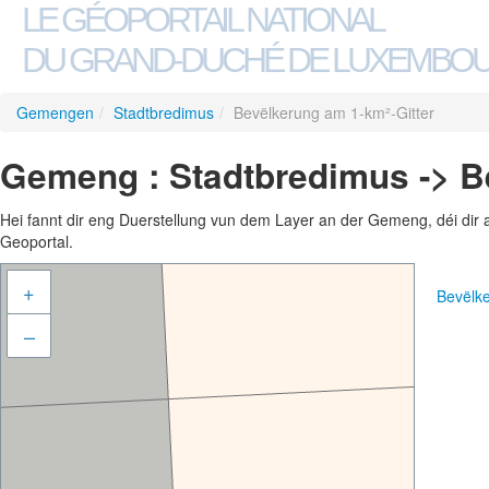
LE GÉOPORTAIL NATIONAL
DU GRAND-DUCHÉ DE LUXEMBO
Gemengen
/
Stadtbredimus
/
Bevëlkerung am 1-km²-Gitter
Gemeng : Stadtbredimus -> B
Hei fannt dir eng Duerstellung vun dem Layer an der Gemeng, déi dir 
Geoportal.
+
Bevëlk
–