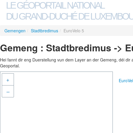
LE GÉOPORTAIL NATIONAL
DU GRAND-DUCHÉ DE LUXEMBO
Gemengen
/
Stadtbredimus
/
EuroVelo 5
Gemeng : Stadtbredimus -> E
Hei fannt dir eng Duerstellung vun dem Layer an der Gemeng, déi dir 
Geoportal.
+
EuroVe
–