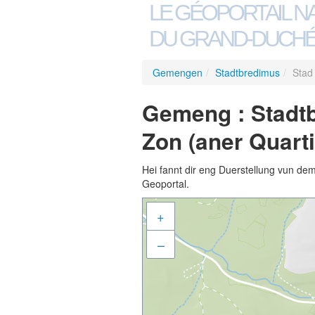
LE GÉOPORTAIL N
DU GRAND-DUCHÉ
Gemengen
/
Stadtbredimus
/
Stad
Gemeng : Stadtb
Zon (aner Quart
Hei fannt dir eng Duerstellung vun de
Geoportal.
+
–