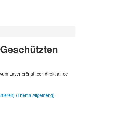
 Geschützten
vum Layer brëngt Iech direkt an de
artieren) (Thema Allgemeng)