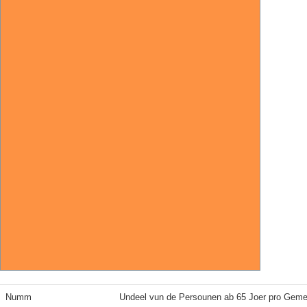
Numm
Undeel vun de Persounen ab 65 Joer pro Geme