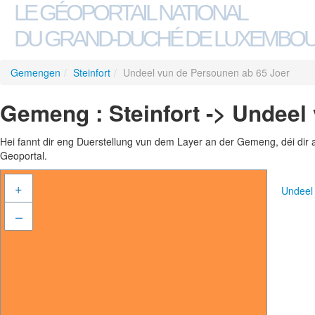
LE GÉOPORTAIL NATIONAL
DU GRAND-DUCHÉ DE LUXEMBO
Gemengen
/
Steinfort
/
Undeel vun de Persounen ab 65 Joer
Gemeng : Steinfort -> Undeel
Hei fannt dir eng Duerstellung vun dem Layer an der Gemeng, déi dir 
Geoportal.
+
Undeel
–