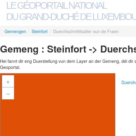
LE GÉOPORTAIL NATIONAL
DU GRAND-DUCHÉ DE LUXEMBO
Gemengen
/
Steinfort
/
Duerchschnëttsalter vun de Fraen
Gemeng : Steinfort -> Duerch
Hei fannt dir eng Duerstellung vun dem Layer an der Gemeng, déi dir 
Geoportal.
+
Duerch
–