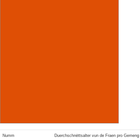
Numm
Duerchschnëttsalter vun de Fraen pro Gemeng