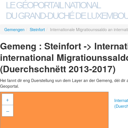
LE GÉOPORTAIL NATIONAL
DU GRAND-DUCHÉ DE LUXEMBO
Gemengen
/
Steinfort
/
Internationale Migratiounssaldo an intern
Gemeng : Steinfort -> Interna
international Migratiounssal
(Duerchschnëtt 2013-2017)
Hei fannt dir eng Duerstellung vun dem Layer an der Gemeng, déi dir 
Geoportal.
+
Interna
(Duerc
–