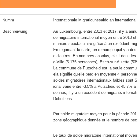
Numm
Internationale Migratiounssaldo an internatio
Beschreiwung
Au Luxembourg, entre 2013 et 2017, il y a annu
de migratoire international moyen entre 2013 e
manière spectaculaire grâce à un excédent mig
En regardant la carte, on remarque quil y a de
e d'autres. En nombres absolus, c'est dans le
g-Ville (5 175 personnes), Esch-sur-Alzette (539
La commune de Putscheid est la seule commune 
ela signifie qu'elle perd en moyenne 4 personn
soldes migratoires internationaux faibles sont S
ional varie entre -3.5% à Putscheid et 45.7% à 
Définitions:
Par solde migratoire moyen pour la période 201
zone géographique donnée et le nombre de pers
Le taux de solde migratoire international moyen 