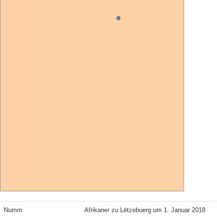
Numm
Afrikaner zu Lëtzebuerg um 1. Januar 2018