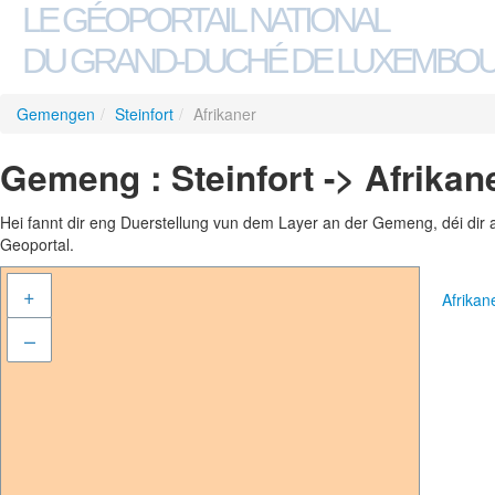
LE GÉOPORTAIL NATIONAL
DU GRAND-DUCHÉ DE LUXEMBO
Gemengen
/
Steinfort
/
Afrikaner
Gemeng : Steinfort -> Afrikan
Hei fannt dir eng Duerstellung vun dem Layer an der Gemeng, déi dir 
Geoportal.
+
Afrika
–