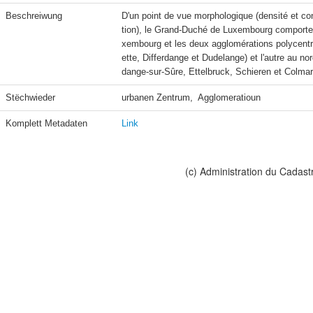
Beschreiwung
D'un point de vue morphologique (densité et cont
tion), le Grand-Duché de Luxembourg comporte t
xembourg et les deux agglomérations polycentriq
ette, Differdange et Dudelange) et l'autre au no
dange-sur-Sûre, Ettelbruck, Schieren et Colmar
Stëchwieder
urbanen Zentrum,  Agglomeratioun
Komplett Metadaten
Link
(c) Administration du Cadast