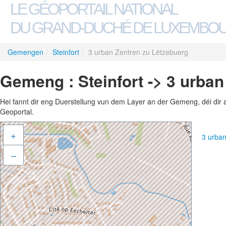
LE GÉOPORTAIL NATIONAL
DU GRAND-DUCHÉ DE LUXEMBO
Gemengen
/
Steinfort
/
3 urban Zentren zu Lëtzebuerg
Gemeng : Steinfort -> 3 urba
Hei fannt dir eng Duerstellung vun dem Layer an der Gemeng, déi dir 
Geoportal.
+
3 urba
–