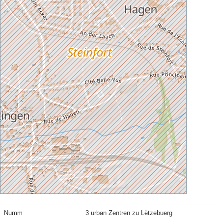
Numm
3 urban Zentren zu Lëtzebuerg