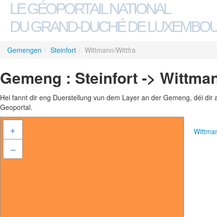
LE GÉOPORTAIL NATIONAL
DU GRAND-DUCHÉ DE LUXEMBO
Gemengen
/
Steinfort
/
Wittmann/Wittfra
Gemeng : Steinfort -> Wittman
Hei fannt dir eng Duerstellung vun dem Layer an der Gemeng, déi dir 
Geoportal.
+
Wittma
–