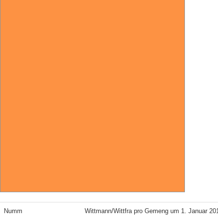
Numm
Wittmann/Wittfra pro Gemeng um 1. Januar 20