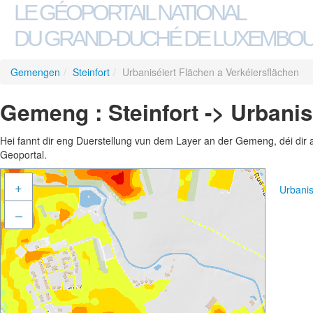
LE GÉOPORTAIL NATIONAL
DU GRAND-DUCHÉ DE LUXEMBO
Gemengen
/
Steinfort
/
Urbaniséiert Flächen a Verkéiersflächen
Gemeng : Steinfort -> Urbanis
Hei fannt dir eng Duerstellung vun dem Layer an der Gemeng, déi dir 
Geoportal.
+
Urbanis
–