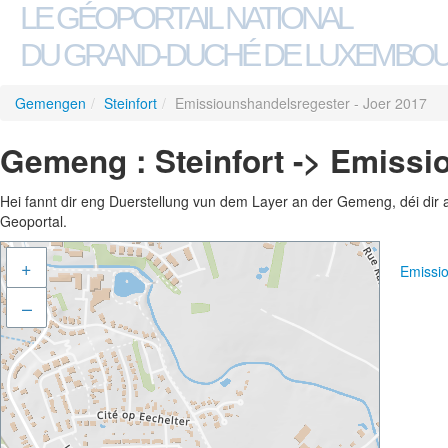
LE GÉOPORTAIL NATIONAL
DU GRAND-DUCHÉ DE LUXEMBO
Gemengen
/
Steinfort
/
Emissiounshandelsregester - Joer 2017
Gemeng : Steinfort -> Emissi
Hei fannt dir eng Duerstellung vun dem Layer an der Gemeng, déi dir 
Geoportal.
+
Emissi
–