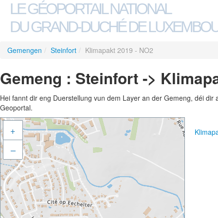
LE GÉOPORTAIL NATIONAL
DU GRAND-DUCHÉ DE LUXEMBO
Gemengen
/
Steinfort
/
Klimapakt 2019 - NO2
Gemeng : Steinfort -> Klimap
Hei fannt dir eng Duerstellung vun dem Layer an der Gemeng, déi dir 
Geoportal.
+
Klimap
–