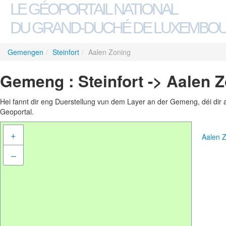
LE GÉOPORTAIL NATIONAL
DU GRAND-DUCHÉ DE LUXEMBO
Gemengen
/
Steinfort
/
Aalen Zoning
Gemeng : Steinfort -> Aalen 
Hei fannt dir eng Duerstellung vun dem Layer an der Gemeng, déi dir 
Geoportal.
+
Aalen 
–