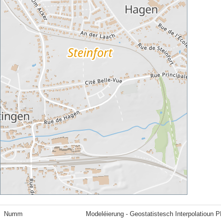
Numm
Modeléierung - Geostatistesch Interpolatioun 