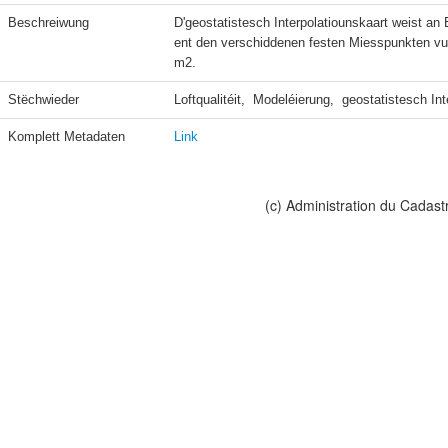
Beschreiwung
D'geostatistesch Interpolatiounskaart weist a
ent den verschiddenen festen Miesspunkten vu
m2.
Stëchwieder
Loftqualitéit,  Modeléierung,  geostatistesch In
Komplett Metadaten
Link
(c) Administration du Cadast