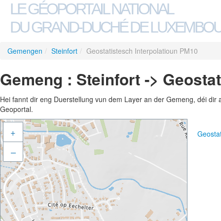
LE GÉOPORTAIL NATIONAL
DU GRAND-DUCHÉ DE LUXEMBO
Gemengen
/
Steinfort
/
Geostatistesch Interpolatioun PM10
Gemeng : Steinfort -> Geosta
Hei fannt dir eng Duerstellung vun dem Layer an der Gemeng, déi dir 
Geoportal.
+
Geostat
–