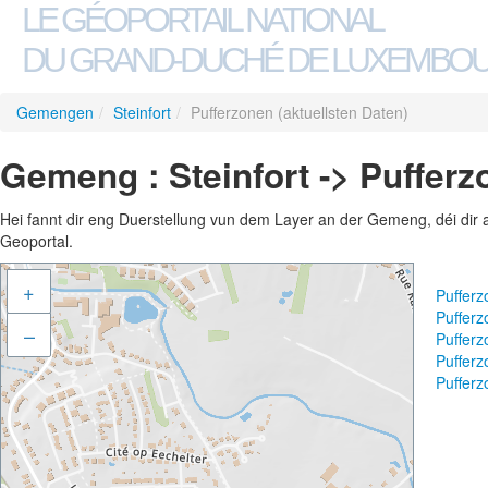
LE GÉOPORTAIL NATIONAL
DU GRAND-DUCHÉ DE LUXEMBO
Gemengen
/
Steinfort
/
Pufferzonen (aktuellsten Daten)
Gemeng : Steinfort -> Pufferz
Hei fannt dir eng Duerstellung vun dem Layer an der Gemeng, déi dir 
Geoportal.
+
Pufferz
Pufferz
–
Pufferz
Pufferz
Pufferz