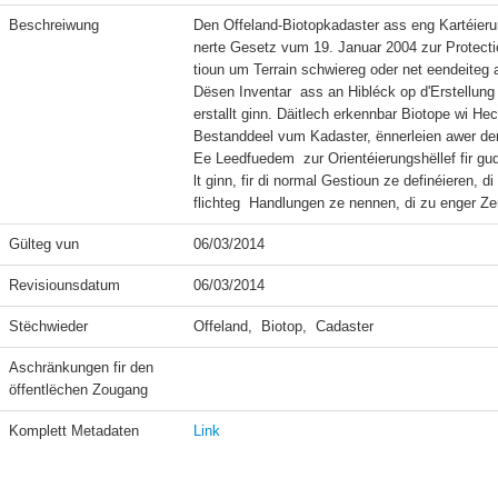
Beschreiwung
Den Offeland-Biotopkadaster ass eng Kartéieru
nerte Gesetz vum 19. Januar 2004 zur Protectiou
tioun um Terrain schwiereg oder net eendeiteg a
Dësen Inventar  ass an Hibléck op d'Erstellun
erstallt ginn. Däitlech erkennbar Biotope wi He
Bestanddeel vum Kadaster, ënnerleien awer der
Ee Leedfuedem  zur Orientéierungshëllef fir 
lt ginn, fir di normal Gestioun ze definéieren,
Gülteg vun
06/03/2014
Revisiounsdatum
06/03/2014
Stëchwieder
Offeland,  Biotop,  Cadaster
Aschränkungen fir den 
öffentlëchen Zougang
Komplett Metadaten
Link