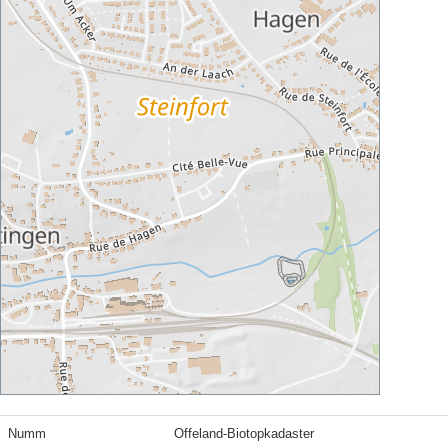
Numm
Offeland-Biotopkadaster