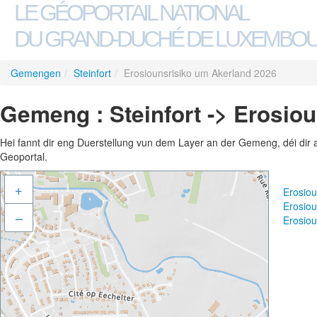
LE GÉOPORTAIL NATIONAL
DU GRAND-DUCHÉ DE LUXEMBO
Gemengen
/
Steinfort
/
Erosiounsrisiko um Akerland 2026
Gemeng : Steinfort -> Erosio
Hei fannt dir eng Duerstellung vun dem Layer an der Gemeng, déi dir 
Geoportal.
+
Erosio
Erosiou
–
Erosio