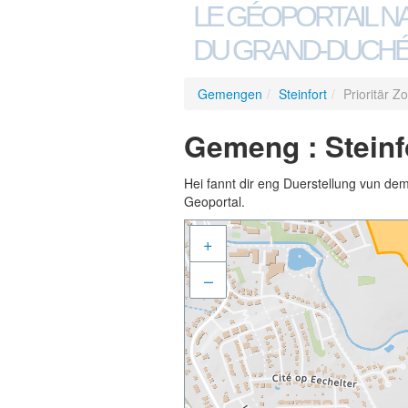
LE GÉOPORTAIL N
DU GRAND-DUCHÉ
Gemengen
/
Steinfort
/
Prioritär 
Gemeng : Steinfo
Hei fannt dir eng Duerstellung vun de
Geoportal.
+
–