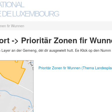
ATIONAL
 DE LUXEMBOURG
Zonen fir Wunnen
rt -> Prioritär Zonen fir Wun
m Layer an der Gemeng, déi dir ausgewielt hutt. Ee Klick op den Numm 
Prioritär Zonen fir Wunnen (Thema Landespl