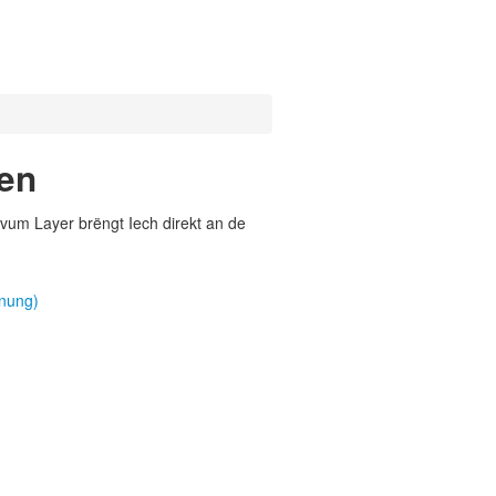
nen
vum Layer brëngt Iech direkt an de
anung)