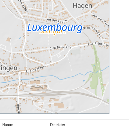
Numm
Distrikter