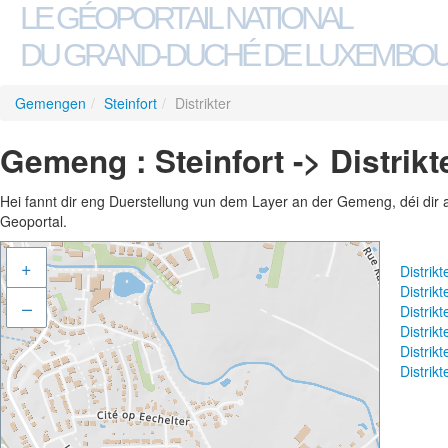
LE GÉOPORTAIL NATIONAL
DU GRAND-DUCHÉ DE LUXEMBO
Gemengen
/
Steinfort
/
Distrikter
Gemeng : Steinfort -> Distrikt
Hei fannt dir eng Duerstellung vun dem Layer an der Gemeng, déi dir 
Geoportal.
+
Distrik
Distrik
–
Distrik
Distrik
Distrik
Distrik