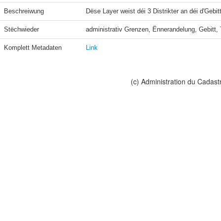
Beschreiwung
Dëse Layer weist déi 3 Distrikter an déi d'Geb
Stëchwieder
administrativ Grenzen, Ënnerandelung, Gebitt, T
Komplett Metadaten
Link
(c) Administration du Cadast