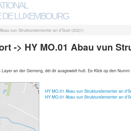
ATIONAL
 DE LUXEMBOURG
bau vun Strukturelementer an d'Suel (2021)
ort -> HY MO.01 Abau vun Str
m Layer an der Gemeng, déi dir ausgewielt hutt. Ee Klick op den Numm 
HY MO.01 Abau vun Strukturelementer an d'S
HY MO.01 Abau vun Strukturelementer an d'S