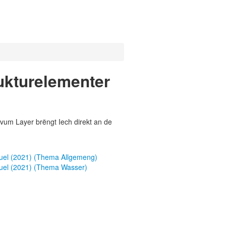
ukturelementer
vum Layer brëngt Iech direkt an de
uel (2021) (Thema Allgemeng)
uel (2021) (Thema Wasser)