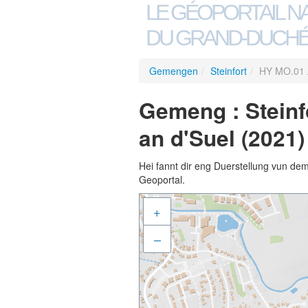
LE GÉOPORTAIL N
DU GRAND-DUCHÉ
Gemengen
/
Steinfort
/
HY MO.01 A
Gemeng : Steinf
an d'Suel (2021)
Hei fannt dir eng Duerstellung vun de
Geoportal.
+
–