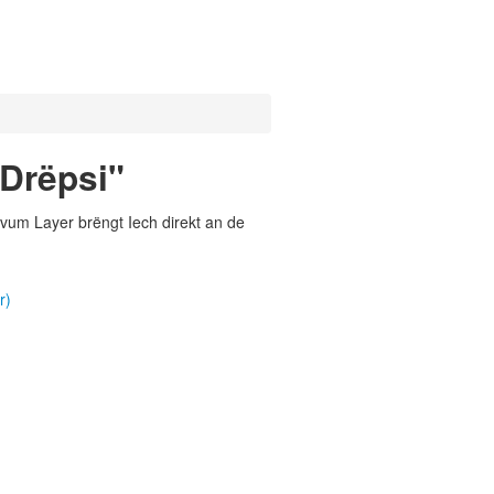
"Drëpsi"
vum Layer brëngt Iech direkt an de
r)