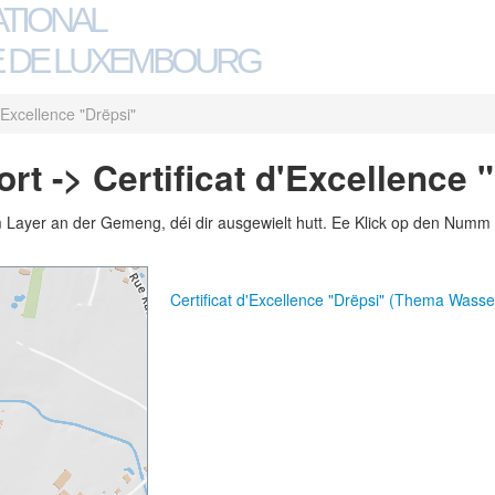
ATIONAL
 DE LUXEMBOURG
d'Excellence "Drëpsi"
rt -> Certificat d'Excellence 
m Layer an der Gemeng, déi dir ausgewielt hutt. Ee Klick op den Numm 
Certificat d'Excellence "Drëpsi" (Thema Wasse