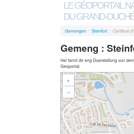
LE GÉOPORTAIL N
DU GRAND-DUCHÉ
Gemengen
/
Steinfort
/
Certificat 
Gemeng : Steinfo
Hei fannt dir eng Duerstellung vun de
Geoportal.
+
–