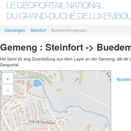
LE GÉOPORTAIL NATIONAL
DU GRAND-DUCHÉ DE LUXEMBO
Gemengen
/
Steinfort
/
Buedemtemperatur
Gemeng : Steinfort -> Buede
Hei fannt dir eng Duerstellung vun dem Layer an der Gemeng, déi dir 
Geoportal.
+
Buedem
–