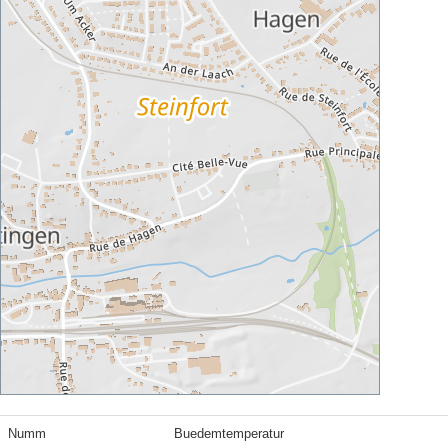
Numm
Buedemtemperatur