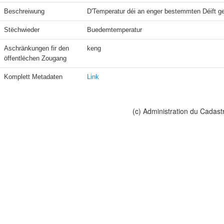
Beschreiwung
D'Temperatur déi an enger bestemmten Déift g
Stëchwieder
Buedemtemperatur
Aschränkungen fir den 
keng
öffentlëchen Zougang
Komplett Metadaten
Link
(c) Administration du Cadast