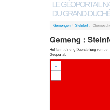
LE GÉOPORTAIL N
DU GRAND-DUCHÉ
Gemengen
/
Steinfort
/
Chemesche
Gemeng : Stein
Hei fannt dir eng Duerstellung vun de
Geoportal.
+
–