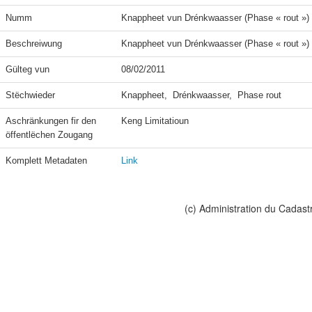
Numm
Knappheet vun Drénkwaasser (Phase « rout »)
Beschreiwung
Knappheet vun Drénkwaasser (Phase « rout »)
Gülteg vun
08/02/2011
Stëchwieder
Knappheet,  Drénkwaasser,  Phase rout
Aschränkungen fir den 
Keng Limitatioun
öffentlëchen Zougang
Komplett Metadaten
Link
(c) Administration du Cadast