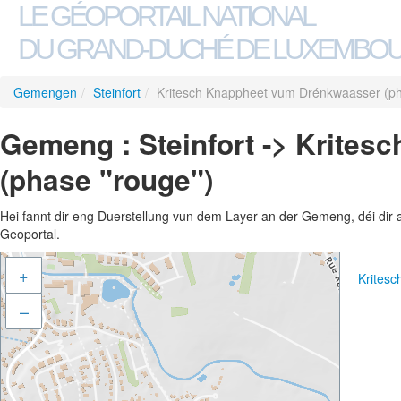
LE GÉOPORTAIL NATIONAL
DU GRAND-DUCHÉ DE LUXEMBO
Gemengen
/
Steinfort
/
Kritesch Knappheet vum Drénkwaasser (ph
Gemeng : Steinfort -> Krite
(phase "rouge")
Hei fannt dir eng Duerstellung vun dem Layer an der Gemeng, déi dir 
Geoportal.
+
Krites
–