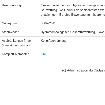
Beschreiwung
Gesamtbewertung vum hydromorphologeschen Zo
Be- wertung“, well jeweils de schlechtesten W
ehaalen gett. 5-stufeg Bewertung vum hydrom
Gülteg vun
08/02/2011
Stëchwieder
Hydromorphologesch Gesamtbewertung,  Iwwerf
Aschränkungen fir den 
Keng Aschränkung
öffentlëchen Zougang
Komplett Metadaten
Link
(c) Administration du Cadast