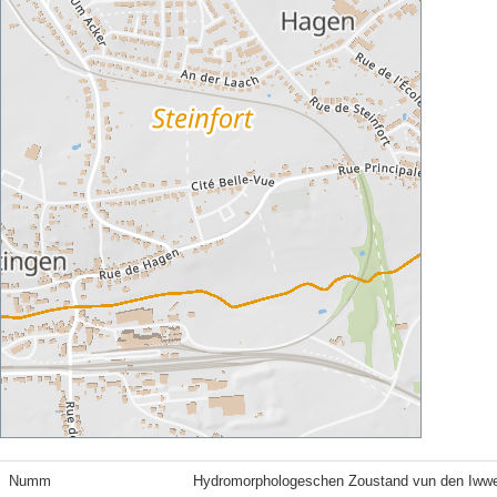
Numm
Hydromorphologeschen Zoustand vun den Iww