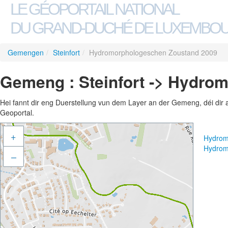
LE GÉOPORTAIL NATIONAL
DU GRAND-DUCHÉ DE LUXEMBO
Gemengen
/
Steinfort
/
Hydromorphologeschen Zoustand 2009
Gemeng : Steinfort -> Hydro
Hei fannt dir eng Duerstellung vun dem Layer an der Gemeng, déi dir 
Geoportal.
+
Hydrom
Hydrom
–