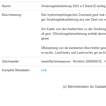
Numm
Strukturgütekartéirung 2015 a 5 Band [5-stufe
Beschreiwung
Den hydromorphologechen Zoustand gouf mat en
ger Strukturgütekartéierung ass een Deel vun e
Am Kader vun den Aarbechten zu der Strukturg
oll ginn. DStrukturgütekartéierung enthält de
gkeet.

DBewertung vun de kartéierten Abschnitter gou
er-rechts, Land-lenks und Land-rechts gin an K
Stëchwieder
Iwwerflächenwaasser,  Richtlinn 2000/60/CE,  
Komplett Metadaten
Link
(c) Administration du Cadast