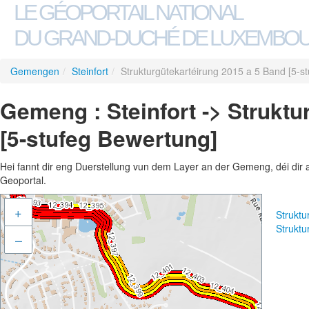
LE GÉOPORTAIL NATIONAL
DU GRAND-DUCHÉ DE LUXEMBO
Gemengen
/
Steinfort
/
Strukturgütekartéirung 2015 a 5 Band [5-s
Gemeng : Steinfort -> Struktu
[5-stufeg Bewertung]
Hei fannt dir eng Duerstellung vun dem Layer an der Gemeng, déi dir 
Geoportal.
+
Struktu
Struktu
–