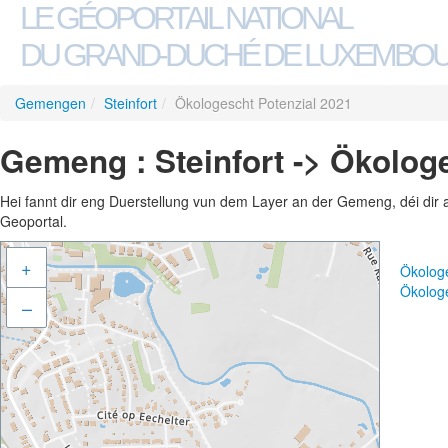
LE GÉOPORTAIL NATIONAL
DU GRAND-DUCHÉ DE LUXEMBO
Gemengen
/
Steinfort
/
Ökologescht Potenzial 2021
Gemeng : Steinfort -> Ökolog
Hei fannt dir eng Duerstellung vun dem Layer an der Gemeng, déi dir 
Geoportal.
+
Ökolog
Ökolog
–